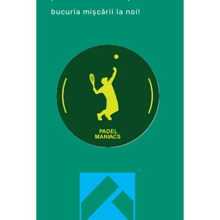
bucuria mișcării la noi!