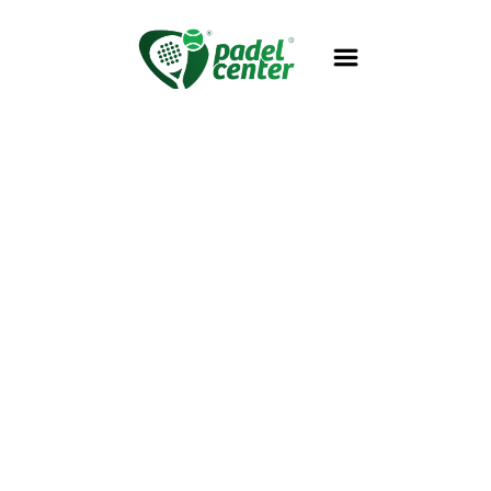
Cupa
Primăverii la
Padel Center
– weekend
cu energie,
competiție și