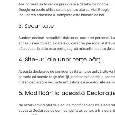
Am încheiat un Acord de prelucrare a datelor cu Google.
Google nu poate utiliza datele pentru alte servicii Google.
Includerea adreselor IP complete este blocată de noi.
3. Securitate
Suntem dedicați securității datelor cu caracter personal. L
accesul neautorizat la datele cu caracter personal. Astfel,
că accesul la date este protejat și că măsurile noastre de se
4. Site-uri ale unor terțe părți
Această declarație de confidențialitate nu se aplică site-uril
garanta că aceste terțe părți îți gestionează datele cu car
citești declarațiile de confidențialitate ale acestor site-uri îna
5. Modificări la această Declarați
Ne rezervăm dreptul de a aduce modificări acestei Declarați
această Declarație de confidențialitate, pentru a fi la curent