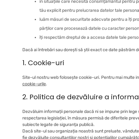
în situațiile care necesită consimțământul pentru 
tău explicit pentru prelucrarea datelor tale persona
luăm măsuri de securitate adecvate pentru a îți pro
părților care procesează datele cu caracter person
îți respectăm dreptul de a accesa datele tale perso
Dacă ai întrebări sau dorești să știi exact ce date păstrăm 
1. Cookie-uri
Site-ul nostru web folosește cookie-uri. Pentru mai multe i
cookie-urile
.
2. Politica de dezvăluire a informaț
Dezvăluim informații personale dacă ni se impune prin lege s
respectarea legislației, în măsura permisă de diferitele preve
subiecte legate de siguranța publică.
Dacă site-ul sau organizația noastră sunt preluate, vândute or
fie dezvăluite consultanților noștri și potențialilor cumpărător