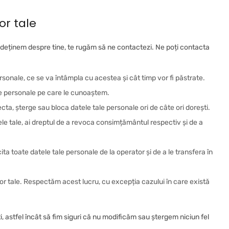
or tale
e deținem despre tine, te rugăm să ne contactezi. Ne poți contacta
ersonale, ce se va întâmpla cu acestea și cât timp vor fi păstrate.
le personale pe care le cunoaștem.
ecta, șterge sau bloca datele tale personale ori de câte ori dorești.
e tale, ai dreptul de a revoca consimțământul respectiv și de a
icita toate datele tale personale de la operator și de a le transfera în
lor tale. Respectăm acest lucru, cu excepția cazului în care există
i, astfel încât să fim siguri că nu modificăm sau ștergem niciun fel