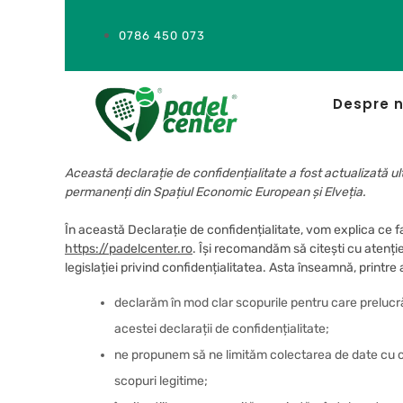
0786 450 073
Despre n
Această declarație de confidențialitate a fost actualizată ult
permanenți din Spațiul Economic European și Elveția.
În această Declarație de confidențialitate, vom explica ce 
https://padelcenter.ro
. Își recomandăm să citești cu atenț
legislației privind confidențialitatea. Asta înseamnă, printre a
declarăm în mod clar scopurile pentru care prelucr
acestei declarații de confidențialitate;
ne propunem să ne limităm colectarea de date cu ca
scopuri legitime;