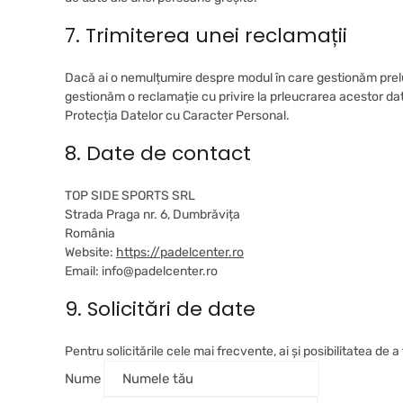
7. Trimiterea unei reclamații
Dacă ai o nemulțumire despre modul în care gestionăm preluc
gestionăm o reclamație cu privire la prleucrarea acestor dat
Protecția Datelor cu Caracter Personal.
8. Date de contact
TOP SIDE SPORTS SRL
Strada Praga nr. 6, Dumbrăvița
România
Website:
https://padelcenter.ro
Email:
info@
padelcenter.ro
9. Solicitări de date
Pentru solicitările cele mai frecvente, ai și posibilitatea de a
Nume