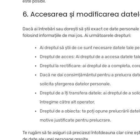
este posibil.
6. Accesarea și modificarea datel
Dacă ai întrebări sau dorești să știi exact ce date personal
folosind informațiile de mai jos. Ai următoarele drepturi:
Ai dreptul să știi de ce sunt necesare datele tale p
Dreptul de acces: Ai dreptul de a accesa datele ta
Dreptul la rectificare: ai dreptul de a completa, cor
Dacă ne dai consimțământul pentru a prelucra datel
solicita ștergerea datelor personale.
Dreptul de a îți transfera datele: ai dreptul de a sol
întregime către alt operator.
Dreptul de a obiecta: te poți opune prelucrării date
motive justificate pentru prelucrare.
Te rugăm să te asiguri că precizezi întotdeauna clar cine eșt
de date ale unei persoane greșite.