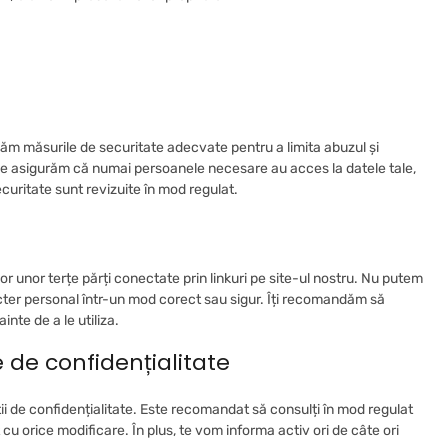
uăm măsurile de securitate adecvate pentru a limita abuzul și
 ne asigurăm că numai persoanele necesare au acces la datele tale,
curitate sunt revizuite în mod regulat.
or unor terțe părți conectate prin linkuri pe site-ul nostru. Nu putem
acter personal într-un mod corect sau sigur. Îți recomandăm să
inte de a le utiliza.
e de confidențialitate
i de confidențialitate. Este recomandat să consulți în mod regulat
 cu orice modificare. În plus, te vom informa activ ori de câte ori