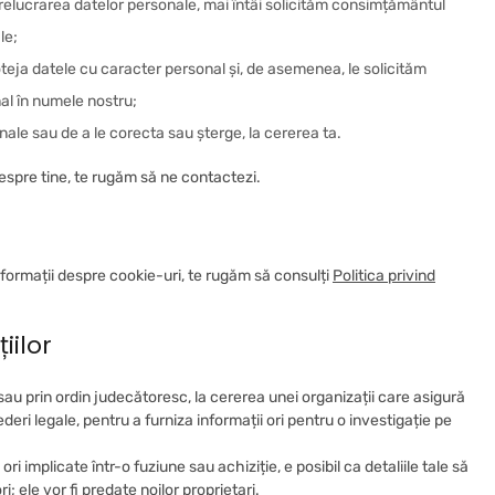
prelucrarea datelor personale, mai întâi solicităm consimțământul
le;
teja datele cu caracter personal și, de asemenea, le solicităm
al în numele nostru;
nale sau de a le corecta sau șterge, la cererea ta.
despre tine, te rugăm să ne contactezi.
nformații despre cookie-uri, te rugăm să consulți
Politica privind
iilor
au prin ordin judecătoresc, la cererea unei organizații care asigură
deri legale, pentru a furniza informații ori pentru o investigație pe
i implicate într-o fuziune sau achiziție, e posibil ca detaliile tale să
i; ele vor fi predate noilor proprietari.