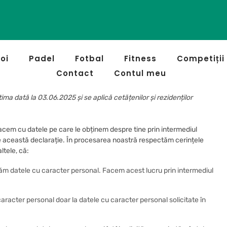
oi
Padel
Fotbal
Fitness
Competiții
Contact
Contul meu
ima dată la 03.06.2025 și se aplică cetățenilor și rezidenților
facem cu datele pe care le obținem despre tine prin intermediul
ie această declarație. În procesarea noastră respectăm cerințele
ltele, că:
ăm datele cu caracter personal. Facem acest lucru prin intermediul
racter personal doar la datele cu caracter personal solicitate în