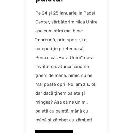
Pe 24 și 25 ianuarie, la Padel
Center, sărbătorim Mica Unire
așa cum știm mai bine:
împreună, prin sport și o
competiție prietenoasă!
Pentru că „Hora Unirii” ne-a
învățat că, atunci când ne
ținem de mână, nimic nu ne
mai poate opri. Noi am zis: ok,
dar dacă ținem paleta și
mingea? Așa că ne unim…
paletă cu paletă, mână cu
mână și zâmbet cu zâmbet!