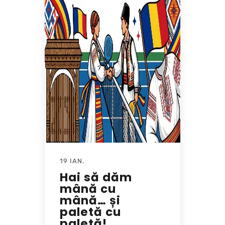
19 IAN.
Hai să dăm
mână cu
mână… și
paletă cu
paletă!